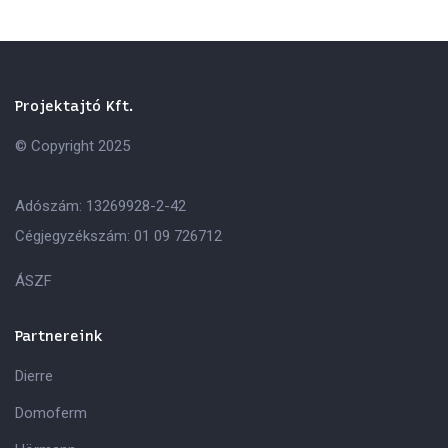
Projektajtó Kft.
© Copyright 2025
Adószám: 13269928-2-42
Cégjegyzékszám: 01 09 726712
ÁSZF
Partnereink
Dierre
Domoferm