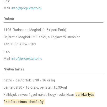
Fax:
Mail:
info@projektajto.hu
Raktár
1106. Budapest, Maglódi út 6.(Ipari Park)
Bejárat a Maglódi út 8. felől, a Téglavető utcán át
Tel: 06 (70) 852 0383
Fax:
Mail:
info@projektajto.hu
Nyitva tartás
hétfő - csütörtök: 8:30 - 16 óráig
péntek: 8:30 - 16 óráig, pénztár: 15:30-ig!
Felhívjuk szíves figyelmüket, hogy irodánkban
bankkártyás
fizetésre nincs lehetőség!