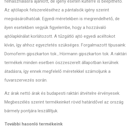
felhasználásra ajánlott, de igény esetén kültérre is beépíthető.
Az ajtólapok felszereléséhez a pántalsók igény szerint
megvásárolhatóak. Egyedi méretekben is megrendelhető, de
ilyen esetekben vegyük figyelembe, hogy a hozzávaló
ajtólapkínálat korlátozott. A tűzgátló ajtó egyedi acéltokot
kíván, így ahhoz egyeztetés szükséges. Forgalmazott típusaink:
Domoferm gipszkarton tok , Hörmann gipszkarton tok. A raktári
termékek minden esetben öszzeszerelt állapotban kerülnek
átadásra, így ennek megfelelő méretekkel számoljunk a
fuvarszervezés során.
Az árak nettó árak és budapesti raktári átvételre érvényesek.
Megbeszélés szerint termékeinket rövid határidővel az ország
bármely pontjára leszállítjuk.
További hasonló termékeink