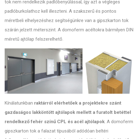
tok nem rendelkezik padlóbenyúlással, így azt a végleges
padlóburkolathoz kell illeszteni. A szakszerű és pontos
méretbeli elhelyezéshez segítségünkre van a gipszkarton tok
szárán jelzett méterszint. A domoferm acéltokra bármilyen DIN
méretű ajtólap felszerelhető.
Kínálatunkban
raktárról elérhetőek a projektekre szánt
gazdaságos lakköntött ajtólapok mellett a furatolt betéttel
rendelkező fehér színű CPL és acél ajtólapok
. A domoferm
gipszkarton tok a falazat típusából adódóan beltéri