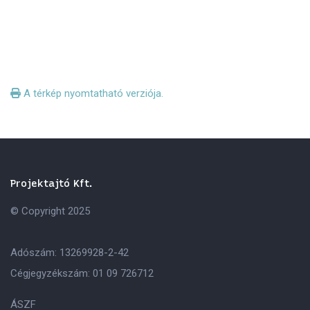
A térkép nyomtatható verziója.
Projektajtó Kft.
© Copyright 2025
Adószám: 13269928-2-42
Cégjegyzékszám: 01 09 726712
ÁSZF