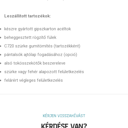
Leszállított tartozékok:
készre gyártott gipszkarton acéltok
beheggesztett rögzítő fülek
C720 szürke gumitömítés (tartozékként)
pántalsók ajtólap fogadásához (opció)
alsó tokösszekötők beszereleve
szürke vagy fehér alapozott felületkezelés
felárért végleges felületkezelés
KÉRJEN VISSZAHÍVÁST
KÉRDÉSE VAN?