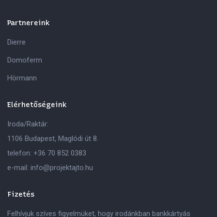
Partnereink
Dierre
Domoferm
Hörmann
Elérhetőségeink
Iroda/Raktár:
1106 Budapest, Maglódi út 8.
telefon:
+36 70 852 0383
e-mail:
info@projektajto.hu
Fizetés
Felhívjuk szíves figyelmüket, hogy irodánkban bankkártyás