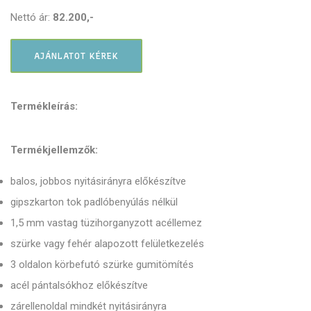
Nettó ár:
82.200,-
AJÁNLATOT KÉREK
Termékleírás:
Termékjellemzők:
balos, jobbos nyitásirányra előkészítve
gipszkarton tok padlóbenyúlás nélkül
1,5 mm vastag tüzihorganyzott acéllemez
szürke vagy fehér alapozott felületkezelés
3 oldalon körbefutó szürke gumitömítés
acél pántalsókhoz előkészítve
zárellenoldal mindkét nyitásirányra