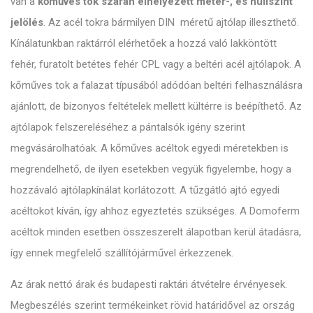
van a
kőműves tok szárán elhelyezett méter-, és nullszint
jelölés
. Az acél tokra bármilyen DIN méretű ajtólap illeszthető.
Kínálatunkban raktárról elérhetőek a hozzá való lakköntött
fehér, furatolt betétes fehér CPL vagy a beltéri acél ajtólapok. A
kőműves tok a falazat típusából adódóan beltéri felhasználásra
ajánlott, de bizonyos feltételek mellett kültérre is beépíthető. Az
ajtólapok felszereléséhez a pántalsók igény szerint
megvásárolhatóak. A kőműves acéltok egyedi méretekben is
megrendelhető, de ilyen esetekben vegyük figyelembe, hogy a
hozzávaló ajtólapkínálat korlátozott. A tűzgátló ajtó egyedi
acéltokot kíván, így ahhoz egyeztetés szükséges. A Domoferm
acéltok minden esetben összeszerelt álapotban kerül átadásra,
így ennek megfelelő szállítójárművel érkezzenek.
Az árak nettó árak és budapesti raktári átvételre érvényesek.
Megbeszélés szerint termékeinket rövid határidővel az ország