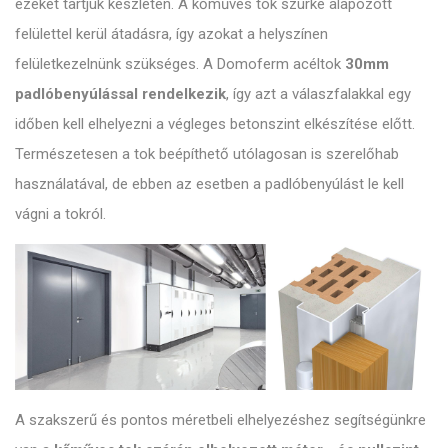
ezeket tartjuk készleten. A kőműves tok szürke alapozott
felülettel kerül átadásra, így azokat a helyszínen
felületkezelnünk szükséges. A Domoferm
acéltok
30mm
padlóbenyúlással rendelkezik
, így azt a válaszfalakkal egy
időben kell elhelyezni a végleges betonszint elkészítése előtt.
Természetesen a tok beépíthető utólagosan is szerelőhab
használatával, de ebben az esetben a padlóbenyúlást le kell
vágni a tokról.
A szakszerű és pontos méretbeli elhelyezéshez segítségünkre