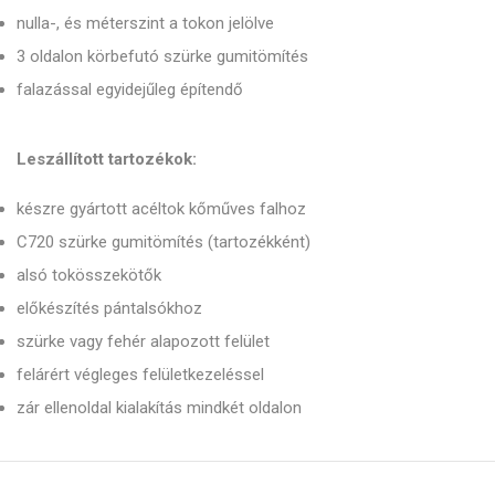
nulla-, és méterszint a tokon jelölve
3 oldalon körbefutó szürke gumitömítés
falazással egyidejűleg építendő
Leszállított tartozékok:
készre gyártott acéltok kőműves falhoz
C720 szürke gumitömítés (tartozékként)
alsó tokösszekötők
előkészítés pántalsókhoz
szürke vagy fehér alapozott felület
felárért végleges felületkezeléssel
zár ellenoldal kialakítás mindkét oldalon