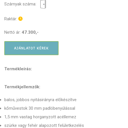
Szárnyak száma:
Raktár:
Nettó ár:
47.300,-
AJÁNLATOT KÉREK
Termékleírás:
Termékjellemzők:
balos, jobbos nyitásirányra előkészítve
kőművestok 30 mm padlóbenyúlással
1,5 mm vastag horganyzott acéllemez
szürke vagy fehér alapozott felületkezelés