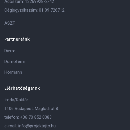
Adószám: 13269928-2-42
Cégjegyzékszám: 01 09 726712
ÁSZF
Partnereink
Dierre
Domoferm
Hörmann
Elérhetőségeink
Iroda/Raktár:
1106 Budapest, Maglódi út 8.
telefon:
+36 70 852 0383
e-mail:
info@projektajto.hu