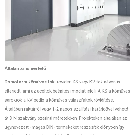
Általános ismertető
Domoferm kőműves tok,
röviden KS vagy KV tok néven is
elterjedt, ami az acéltok beépítési módját jelöli. A KS a kőműves
saroktok a KV pedig a kőműves válaszfaltok rövidítése.
Általában raktárról vagy 1-2 napos szállítási határidővel vehető
át DIN szabvány szerinti méretekben. Projekteken általában az
úgynevezett -magas DIN- termékeket részesítik előnyben,így