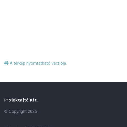
A térkép nyomtatható verziója.
Projektajtó Kft.
© Copyright 2025