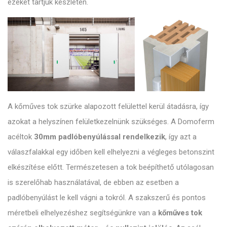
ezeket tartjuk készleten.
A kőműves tok szürke alapozott felülettel kerül átadásra, így
azokat a helyszínen felületkezelnünk szükséges. A Domoferm
acéltok
30mm padlóbenyúlással rendelkezik
, így azt a
válaszfalakkal egy időben kell elhelyezni a végleges betonszint
elkészítése előtt. Természetesen a tok beépíthető utólagosan
is szerelőhab használatával, de ebben az esetben a
padlóbenyúlást le kell vágni a tokról. A szakszerű és pontos
méretbeli elhelyezéshez segítségünkre van a
kőműves tok