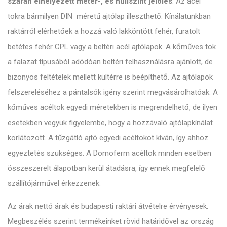
szárán elhelyezett méter-, és nullszint jelölés
. Az acél
tokra bármilyen DIN méretű ajtólap illeszthető. Kínálatunkban
raktárról elérhetőek a hozzá való lakköntött fehér, furatolt
betétes fehér CPL vagy a beltéri acél ajtólapok. A kőműves tok
a falazat típusából adódóan beltéri felhasználásra ajánlott, de
bizonyos feltételek mellett kültérre is beépíthető. Az ajtólapok
felszereléséhez a pántalsók igény szerint megvásárolhatóak. A
kőműves acéltok egyedi méretekben is megrendelhető, de ilyen
esetekben vegyük figyelembe, hogy a hozzávaló ajtólapkínálat
korlátozott. A tűzgátló ajtó egyedi acéltokot kíván, így ahhoz
egyeztetés szükséges. A Domoferm acéltok minden esetben
összeszerelt álapotban kerül átadásra, így ennek megfelelő
szállítójárművel érkezzenek.
Az árak nettó árak és budapesti raktári átvételre érvényesek.
Megbeszélés szerint termékeinket rövid határidővel az ország