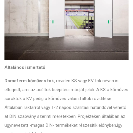
Általános ismertető
Domoferm kőműves tok,
röviden KS vagy KV tok néven is
elterjedt, ami az acéltok beépítési módját jelöli. A KS a kőműves
saroktok a KV pedig a kőműves válaszfaltok rövidítése.
Általában raktárról vagy 1-2 napos szállítási határidővel vehető
át DIN szabvány szerinti méretekben. Projekteken általában az
úgynevezett -magas DIN- termékeket részesítik előnyben,így