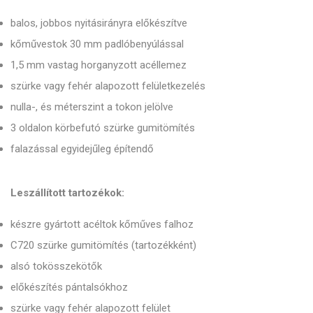
balos, jobbos nyitásirányra előkészítve
kőművestok 30 mm padlóbenyúlással
1,5 mm vastag horganyzott acéllemez
szürke vagy fehér alapozott felületkezelés
nulla-, és méterszint a tokon jelölve
3 oldalon körbefutó szürke gumitömítés
falazással egyidejűleg építendő
Leszállított tartozékok:
készre gyártott acéltok kőműves falhoz
C720 szürke gumitömítés (tartozékként)
alsó tokösszekötők
előkészítés pántalsókhoz
szürke vagy fehér alapozott felület