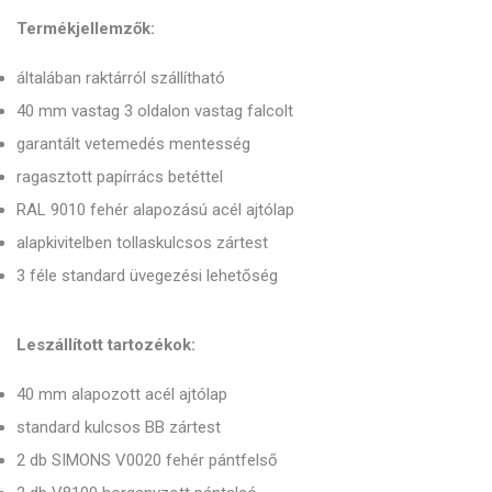
Termékjellemzők:
általában raktárról szállítható
40 mm vastag 3 oldalon vastag falcolt
garantált vetemedés mentesség
ragasztott papírrács betéttel
RAL 9010 fehér alapozású acél ajtólap
alapkivitelben tollaskulcsos zártest
3 féle standard üvegezési lehetőség
Leszállított tartozékok:
40 mm alapozott acél ajtólap
standard kulcsos BB zártest
2 db SIMONS V0020 fehér pántfelső