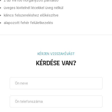
2 db V8100 horganyzott pántalsó
üveges kivitelnél lécekkel üveg nélkül
kilincs felszereléshez előkészítve
alapozott fehér felületkezelés
KÉRJEN VISSZAHÍVÁST
KÉRDÉSE VAN?