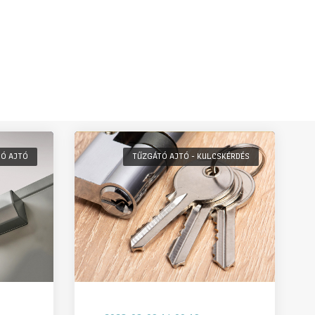
LÓ AJTÓ
TŰZGÁTÓ AJTÓ - KULCSKÉRDÉS