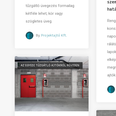
szem
tűzgátló üvegezés formailag
hatá
kétféle lehet, kör vagy
Reng
szögletes üveg.
kons
By
Projektajtó Kft.
napon
rálá
lapok
elké
AZ EGYEDI TŰZGÁTLÓ AJTÓKRÓL RÖVIDEN
megr
ajtók