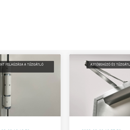
ÁNT FELHÚZÁSA A TŰZGÁTLÓ
AJTÓBEHÚZÓ ÉS TŰZGÁT