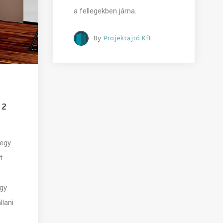
a fellegekben járna.
By
Projektajtó Kft.
 2
 egy
t
agy
llani