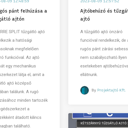
-08-09 12:48:59
2023-08-09 12:57:52
gós pánt felhúzása a
Ajtóbehúzó és tűzgá
átló ajtón
ajtó
ERRE SPLIT tűzgátló ajtó
A tűzgátló ajtó önzáró
lkezik a hatósági
funcióval rendelkezik, de 
rásoknak megfelelően
rugós pánt zárási sebes
ó funkcióval. Az ajtó
nem szabályozható.Ilyen
sát egy mechanikus
esetekeben ajtóbehúzóval
zerkezet látja el, amit a
ellátnunk.
átló ajtó középső
By
Projektajtó Kft.
ában találunk. A rugó
úzásához minden tartozék
egédszerkezet a
zékként átadott kilincs
KÉTSZÁRNYÚ TŰZGÁTLÓ AJTÓ
agban található.