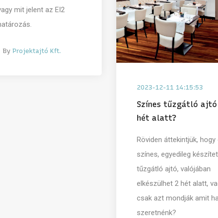
vagy mit jelent az EI2
atározás.
By
Projektajtó Kft.
2023-12-11 14:15:53
Színes tűzgátló ajtó
hét alatt?
Röviden áttekintjük, hogy
színes, egyedileg készítet
tűzgátló ajtó, valójában
elkészülhet 2 hét alatt, v
csak azt mondják amit ha
szeretnénk?