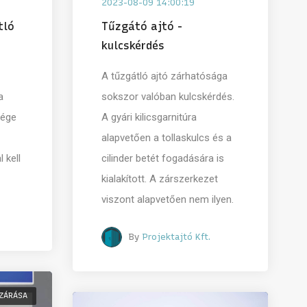
2023-08-09 14:00:19
tló
Tűzgátó ajtó -
kulcskérdés
A tűzgátló ajtó zárhatósága
a
sokszor valóban kulcskérdés.
sége
A gyári kilicsgarnitúra
alapvetően a tollaskulcs és a
 kell
cilinder betét fogadására is
kialakított. A zárszerkezet
viszont alapvetően nem ilyen.
By
Projektajtó Kft.
 ZÁRÁSA