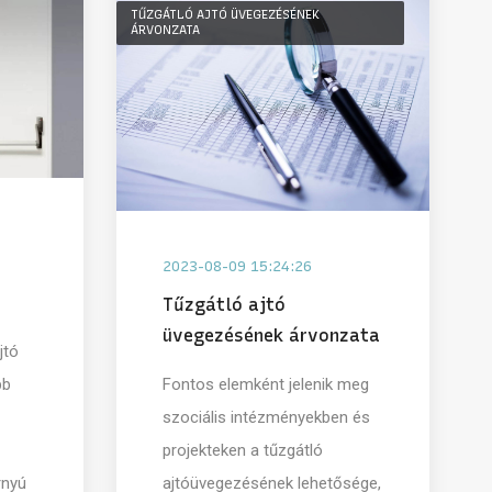
TŰZGÁTLÓ AJTÓ ÜVEGEZÉSÉNEK
ÁRVONZATA
2023-08-09 15:24:26
Tűzgátló ajtó
üvegezésének árvonzata
jtó
bb
Fontos elemként jelenik meg
szociális intézményekben és
projekteken a tűzgátló
rnyú
ajtóüvegezésének lehetősége,