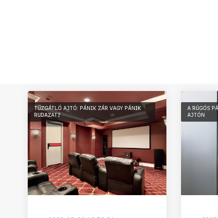
TŰZGÁTLÓ AJTÓ: PÁNIK ZÁR VAGY PÁNIK
A RÚGÓS P
RUDAZAT?
AJTÓN