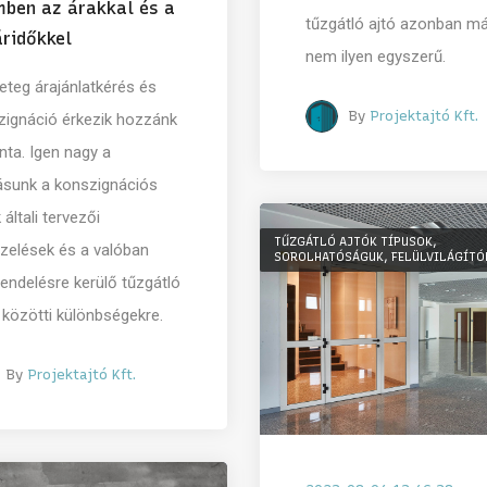
ben az árakkal és a
tűzgátló ajtó azonban m
ridőkkel
nem ilyen egyszerű.
eteg árajánlatkérés és
By
Projektajtó Kft.
zignáció érkezik hozzánk
ta. Igen nagy a
tásunk a konszignációs
 általi tervezői
TŰZGÁTLÓ AJTÓK TÍPUSOK,
pzelések és a valóban
SOROLHATÓSÁGUK, FELÜLVILÁGÍTÓ
endelésre kerülő tűzgátló
 közötti különbségekre.
By
Projektajtó Kft.