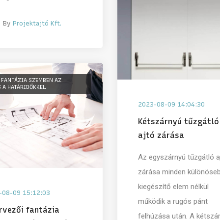
By
Projektajtó Kft.
 FANTÁZIA SZEMBEN AZ
 A HATÁRIDŐKKEL
2023-08-09 14:04:30
Kétszárnyú tűzgátló
ajtó zárása
Az egyszárnyú tűzgátló a
zárása minden különöse
kiegészítő elem nélkül
-08-09 15:12:03
működik a rugós pánt
rvezői fantázia
felhúzása után. A kétszá