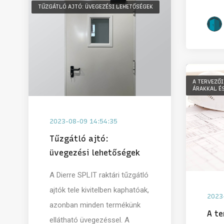
TŰZGÁTLÓ AJTÓ: ÜVEGEZÉSI LEHETŐSÉGEK
A TERVEZŐI
ÁRAKKAL ÉS
2023-08-09 14:54:35
Tűzgátló ajtó:
üvegezési lehetőségek
A Dierre SPLIT raktári tűzgátló
ajtók tele kivitelben kaphatóak,
2023
azonban minden termékünk
A te
ellátható üvegezéssel. A