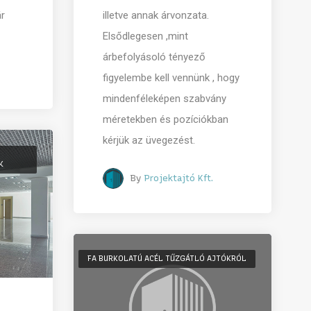
ár
illetve annak árvonzata.
Elsődlegesen ,mint
árbefolyásoló tényező
figyelembe kell vennünk , hogy
mindenféleképen szabvány
méretekben és pozíciókban
kérjük az üvegezést.
K
By
Projektajtó Kft.
FA BURKOLATÚ ACÉL TŰZGÁTLÓ AJTÓKRÓL