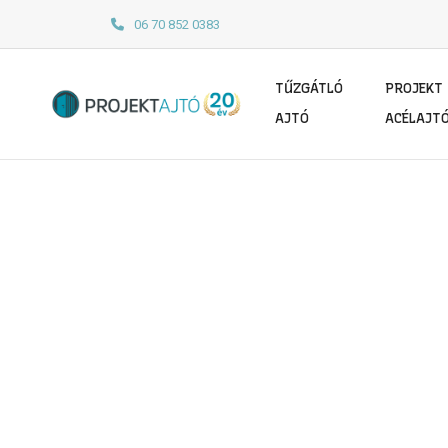
06 70 852 0383
TŰZGÁTLÓ
PROJEKT
AJTÓ
ACÉLAJT