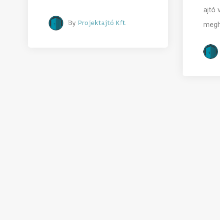
ajtó 
By
Projektajtó Kft.
megh