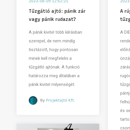
2023-08-09 12:52:21
2023
Tűzgátló ajtó: pánik zár
A rú
vagy pánik rudazat?
tűzg
A pánik kivitel több kíírásban
A DI
szerepel, de nem mindíg
rende
tisztázott, hogy pontosan
előí
minek kell megfelelni a
önzár
tűzgátló ajtónak. A funkció
zárá
határozza meg általában a
rugós
pánik kivitel milyenségét.
tűzg
pántj
By
Projektajtó Kft.
felh
és s
tarto
csom