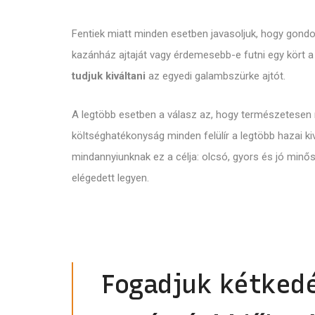
Fentiek miatt minden esetben javasoljuk, hogy gondo
kazánház ajtaját vagy érdemesebb-e futni egy kört a
tudjuk kiváltani
az egyedi galambszürke ajtót.
A legtöbb esetben a válasz az, hogy természetesen n
költséghatékonyság minden felülír a legtöbb hazai k
mindannyiunknak ez a célja: olcsó, gyors és jó minős
elégedett legyen.
Fogadjuk kétkedé