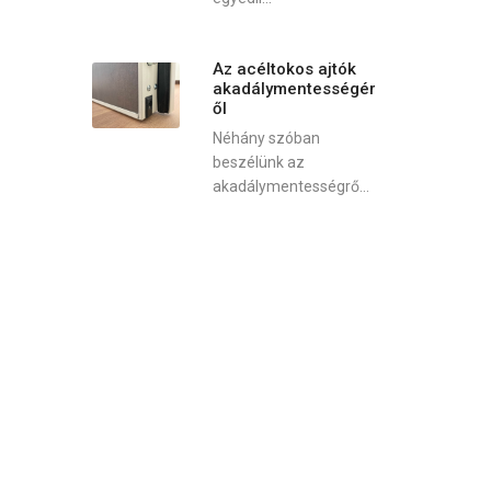
Az acéltokos ajtók
akadálymentességér
ől
Néhány szóban
beszélünk az
akadálymentességrő...