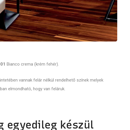
001
Bianco crema (krém fehér).
ekintetében vannak felár nélkül rendelhető színek melyek
ban elmondható, hogy van feláruk.
g egyedileg készül