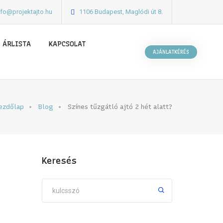
nfo@projektajto.hu
1106 Budapest, Maglódi út 8.
ÁRLISTA
KAPCSOLAT
AJÁNLATKÉRÉS
ezdőlap
Blog
Színes tűzgátló ajtó 2 hét alatt?
Keresés