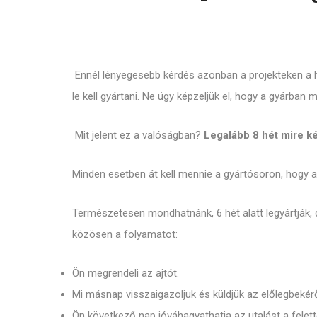
Ennél lényegesebb kérdés azonban a projekteken a ha
le kell gyártani. Ne úgy képzeljük el, hogy a gyárban 
Mit jelent ez a valóságban?
Legalább 8 hét mire k
Minden esetben át kell mennie a gyártósoron, hogy a
Természetesen mondhatnánk, 6 hét alatt legyártják, d
közösen a folyamatot:
Ön megrendeli az ajtót.
Mi másnap visszaigazoljuk és küldjük az előlegbekérő
Ön következő nap jóváhagyathatja az utalást a felett