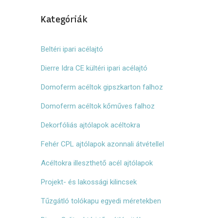
Kategóriák
Beltéri ipari acélajtó
Dierre Idra CE kültéri ipari acélajtó
Domoferm acéltok gipszkarton falhoz
Domoferm acéltok kőműves falhoz
Dekorfóliás ajtólapok acéltokra
Fehér CPL ajtólapok azonnali átvétellel
Acéltokra illeszthető acél ajtólapok
Projekt- és lakossági kilincsek
Tűzgátló tolókapu egyedi méretekben