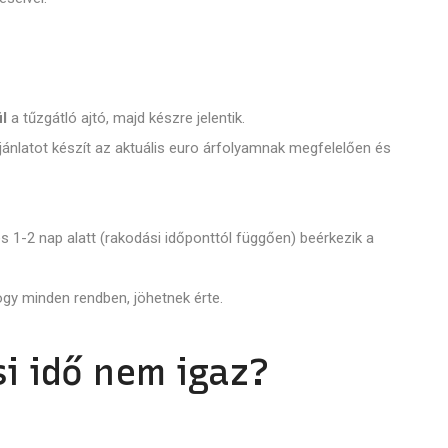
ül
a tűzgátló ajtó, majd készre jelentik.
jánlatot készít az aktuális euro árfolyamnak megfelelően és
 1-2 nap alatt (rakodási időponttól függően) beérkezik a
hogy minden rendben, jöhetnek érte.
si idő nem igaz?