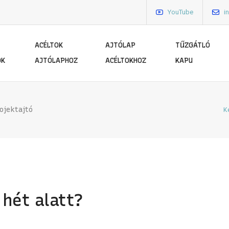
YouTube
i
ACÉLTOK
AJTÓLAP
TŰZGÁTLÓ
ÓK
AJTÓLAPHOZ
ACÉLTOKHOZ
KAPU
ojektajtó
K
 hét alatt?