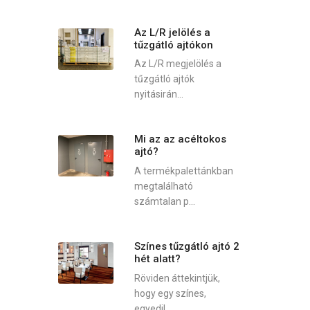
Az L/R jelölés a
tűzgátló ajtókon
Az L/R megjelölés a
tűzgátló ajtók
nyitásirán...
Mi az az acéltokos
ajtó?
A termékpalettánkban
megtalálható
számtalan p...
Színes tűzgátló ajtó 2
hét alatt?
Röviden áttekintjük,
hogy egy színes,
egyedil...