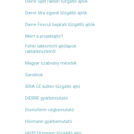
Dierre Split raktári tűzgátló ajtók
Dierre Idra egyedi tűzgátló ajtók
Dierre Firecut bejárati tűzgátló ajtók
Miért a projektajtó?
Fehér lakköntött ajtólapok
raktárkészletről
Magyar szabvány méretek
Saroktok
IDRA CE kültéri tűzgátló ajtó
DIERRE gyárbemutató
Domoferm cégbemutató
Hörmann gyárbemutató
HH30 Hörmann tűzgátló ajtó