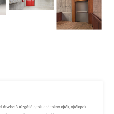
l átvehető tűzgátló ajtók, acéltokos ajtók, ajtólapok.