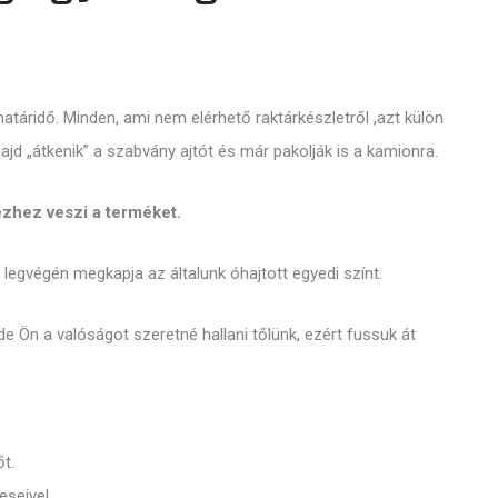
táridő. Minden, ami nem elérhető raktárkészletről ,azt külön
majd „átkenik” a szabvány ajtót és már pakolják is a kamionra.
ézhez veszi a terméket.
 legvégén megkapja az általunk óhajtott egyedi színt.
e Ön a valóságot szeretné hallani tőlünk, ezért fussuk át
t.
eseivel.