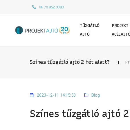
06 70 852 0383
TŰZGÁTLÓ
PROJEKT
AJTÓ
ACÉLAJT
Színes tűzgátló ajtó 2 hét alatt?
Pr
2023-12-11 14:15:53
Blog
Színes tűzgátló ajtó 2