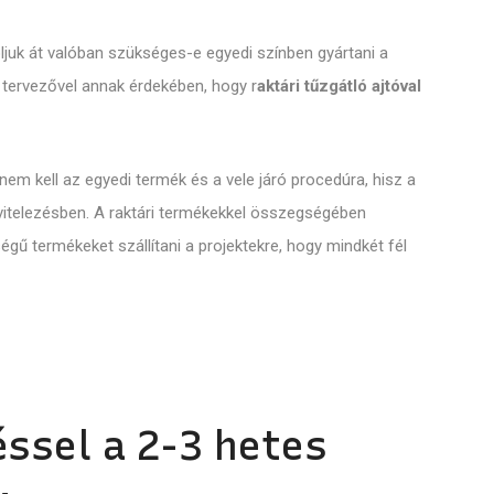
ljuk át valóban szükséges-e egyedi színben gyártani a
 tervezővel annak érdekében, hogy r
aktári tűzgátló ajtóval
em kell az egyedi termék és a vele járó procedúra, hisz a
ivitelezésben. A raktári termékekkel összegségében
égű termékeket szállítani a projektekre, hogy mindkét fél
ssel a 2-3 hetes