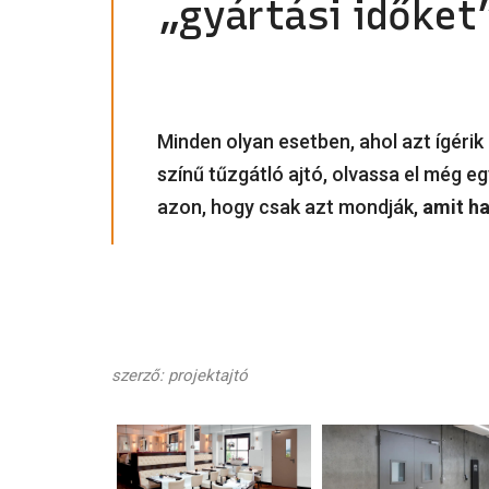
„gyártási időket
Minden olyan esetben, ahol azt ígérik
színű tűzgátló ajtó, olvassa el még e
azon, hogy csak azt mondják,
amit ha
szerző: projektajtó