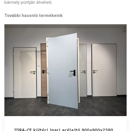
bármely pontján átveheti.
További hasonló termékeink
IDRA-CE kültéri ipari acélajtó 900+900x2380