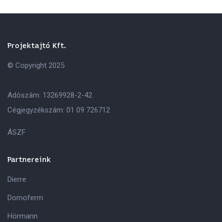
Projektajtó Kft.
© Copyright 2025
Adószám: 13269928-2-42
Cégjegyzékszám: 01 09 726712
ÁSZF
Partnereink
Dierre
Domoferm
Hörmann