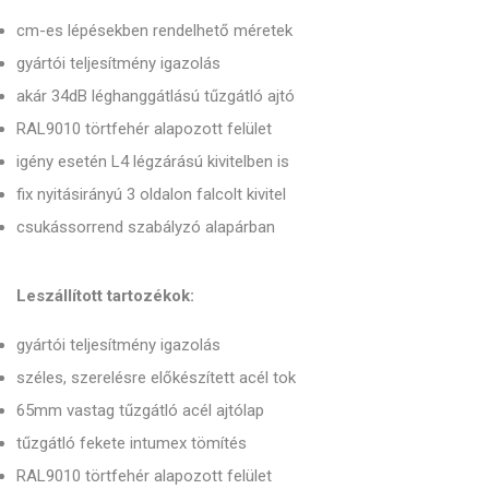
cm-es lépésekben rendelhető méretek
gyártói teljesítmény igazolás
akár 34dB léghanggátlású tűzgátló ajtó
RAL9010 törtfehér alapozott felület
igény esetén L4 légzárású kivitelben is
fix nyitásirányú 3 oldalon falcolt kivitel
csukássorrend szabályzó alapárban
Leszállított tartozékok:
gyártói teljesítmény igazolás
széles, szerelésre előkészített acél tok
65mm vastag tűzgátló acél ajtólap
tűzgátló fekete intumex tömítés
RAL9010 törtfehér alapozott felület