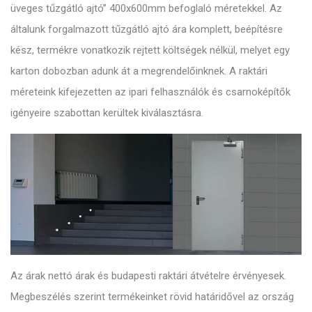
üveges tűzgátló ajtó” 400x600mm befoglaló méretekkel. Az
általunk forgalmazott tűzgátló ajtó ára komplett, beépítésre
kész, termékre vonatkozik rejtett költségek nélkül, melyet egy
karton dobozban adunk át a megrendelőinknek. A raktári
méreteink kifejezetten az ipari felhasználók és csarnoképítők
igényeire szabottan kerültek kiválasztásra.
Az árak nettó árak és budapesti raktári átvételre érvényesek.
Megbeszélés szerint termékeinket rövid határidővel az ország