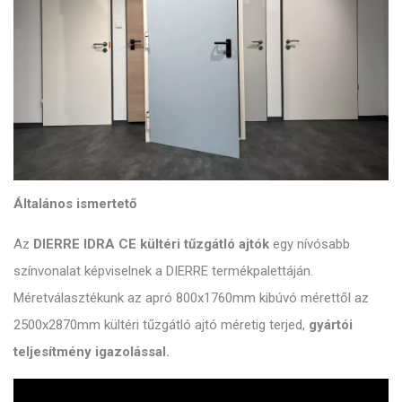
Általános ismertető
Az
DIERRE IDRA CE kültéri tűzgátló ajtók
egy nívósabb
színvonalat képviselnek a DIERRE termékpalettáján.
Méretválasztékunk az apró 800x1760mm kibúvó mérettől az
2500x2870mm kültéri tűzgátló ajtó méretig terjed,
gyártói
teljesítmény igazolással.