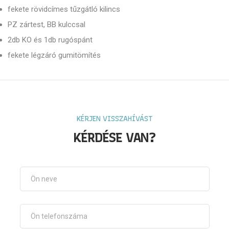
fekete rövidcímes tűzgátló kilincs
PZ zártest, BB kulccsal
2db KO és 1db rugóspánt
fekete légzáró gumitömítés
KÉRJEN VISSZAHÍVÁST
KÉRDÉSE VAN?