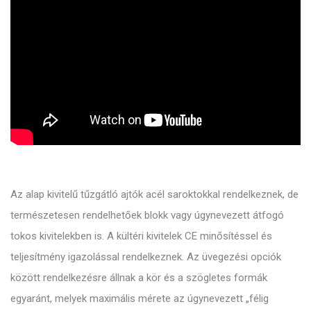
Az alap kivitelű tűzgátló ajtók acél saroktokkal rendelkeznek, de
természetesen rendelhetőek blokk vagy úgynevezett átfogó
tokos kivitelekben is. A kültéri kivitelek CE minősítéssel és
teljesítmény igazolással rendelkeznek. Az üvegezési opciók
között rendelkezésre állnak a kör és a szögletes formák
egyaránt, melyek maximális mérete az úgynevezett „félig