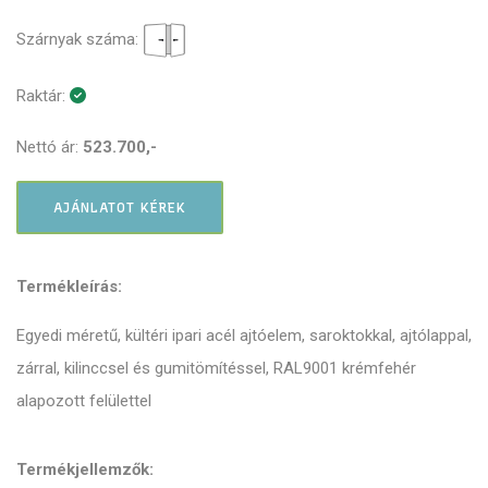
Szárnyak száma:
Raktár:
Nettó ár:
523.700,-
AJÁNLATOT KÉREK
Termékleírás:
Egyedi méretű, kültéri ipari acél ajtóelem, saroktokkal, ajtólappal,
zárral, kilinccsel és gumitömítéssel, RAL9001 krémfehér
alapozott felülettel
Termékjellemzők: