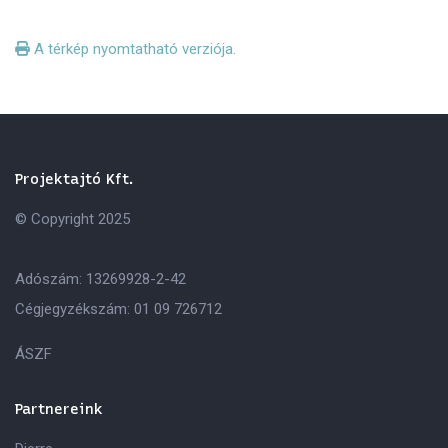
A térkép nyomtatható verziója.
Projektajtó Kft.
© Copyright 2025
Adószám: 13269928-2-42
Cégjegyzékszám: 01 09 726712
ÁSZF
Partnereink