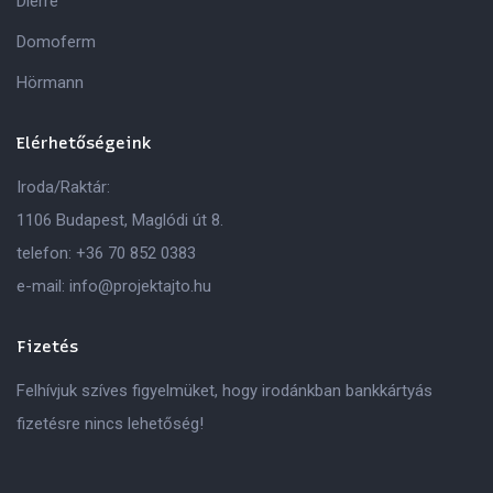
Dierre
Domoferm
Hörmann
Elérhetőségeink
Iroda/Raktár:
1106 Budapest, Maglódi út 8.
telefon:
+36 70 852 0383
e-mail:
info@projektajto.hu
Fizetés
Felhívjuk szíves figyelmüket, hogy irodánkban bankkártyás
fizetésre nincs lehetőség!