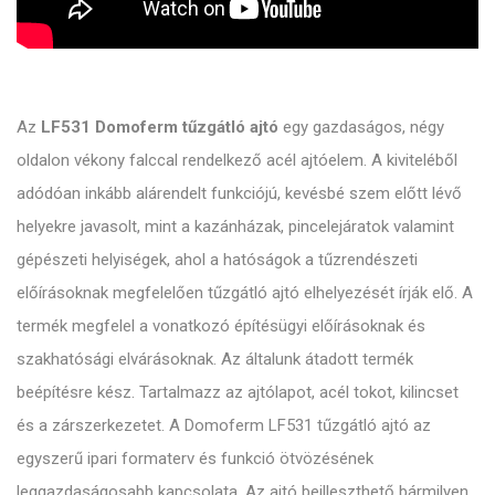
Az
LF531 Domoferm tűzgátló ajtó
egy gazdaságos, négy
oldalon vékony falccal rendelkező acél ajtóelem. A kiviteléből
adódóan inkább alárendelt funkciójú, kevésbé szem előtt lévő
helyekre javasolt, mint a kazánházak, pincelejáratok valamint
gépészeti helyiségek, ahol a hatóságok a tűzrendészeti
előírásoknak megfelelően tűzgátló ajtó elhelyezését írják elő. A
termék megfelel a vonatkozó építésügyi előírásoknak és
szakhatósági elvárásoknak. Az általunk átadott termék
beépítésre kész. Tartalmazz az ajtólapot, acél tokot, kilincset
és a zárszerkezetet. A Domoferm LF531 tűzgátló ajtó az
egyszerű ipari formaterv és funkció ötvözésének
leggazdaságosabb kapcsolata. Az ajtó beilleszthető bármilyen