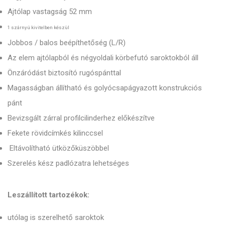
Ajtólap vastagság 52 mm
1 szárnyú kivitelben készül
Jobbos / balos beépíthetőség (L/R)
Az elem ajtólapból és négyoldali körbefutó saroktokból áll
Önzáródást biztosító rugóspánttal
Magasságban állítható és golyócsapágyazott konstrukciós
pánt
Bevizsgált zárral profilcilinderhez előkészítve
Fekete rövidcímkés kilinccsel
Eltávolítható ütközőküszöbbel
Szerelés kész padlózatra lehetséges
Leszállított tartozékok:
utólag is szerelhető saroktok