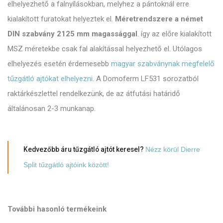
elhelyezhető a falnyílásokban, melyhez a pántoknál erre
kialakított furatokat helyeztek el.
Méretrendszere a német
DIN szabvány 2125 mm magassággal
. így az előre kialakított
MSZ méretekbe csak fal alakítással helyezhető el. Utólagos
elhelyezés esetén érdemesebb
magyar szabványnak megfelelő
tűzgátló ajtókat elhelyezni
. A Domoferm LF531 sorozatból
raktárkészlettel rendelkezünk, de az átfutási határidő
általánosan 2-3 munkanap.
Kedvezőbb áru tűzgátló ajtót keresel?
Nézz körül Dierre
Split tűzgátló ajtóink között!
További hasonló termékeink