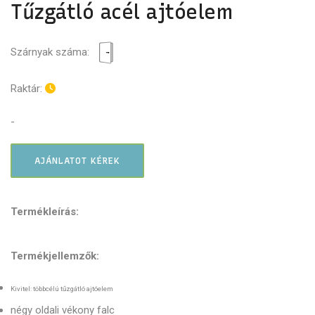
Tűzgátló acél ajtóelem
Szárnyak száma:
Raktár:
-
AJÁNLATOT KÉREK
Termékleírás:
Termékjellemzők:
Kivitel: többcélú tűzgátló ajtóelem
négy oldali vékony falc