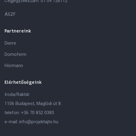
Cégjegyzékszám: 01 09 726712
ÁSZF
Partnereink
Dierre
Domoferm
Hörmann
Elérhetőségeink
Iroda/Raktár:
1106 Budapest, Maglódi út 8.
telefon:
+36 70 852 0383
e-mail:
info@projektajto.hu