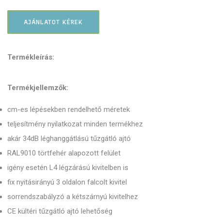
AJÁNLATOT KÉREK
Termékleírás:
Termékjellemzők:
cm-es lépésekben rendelhető méretek
teljesítmény nyilatkozat minden termékhez
akár 34dB léghanggátlású tűzgátló ajtó
RAL9010 törtfehér alapozott felület
igény esetén L4 légzárású kivitelben is
fix nyitásirányú 3 oldalon falcolt kivitel
sorrendszabályzó a kétszárnyú kivitelhez
CE kültéri tűzgátló ajtó lehetőség