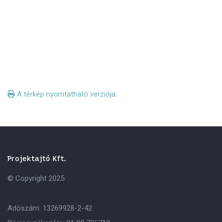
A térkép nyomtatható verziója.
Projektajtó Kft.
© Copyright 2025
Adószám: 13269928-2-42