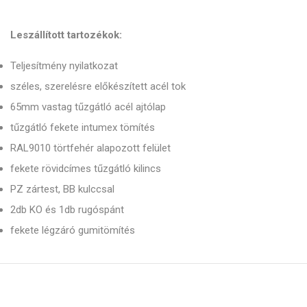
Leszállított tartozékok:
Teljesítmény nyilatkozat
széles, szerelésre előkészített acél tok
65mm vastag tűzgátló acél ajtólap
tűzgátló fekete intumex tömítés
RAL9010 törtfehér alapozott felület
fekete rövidcímes tűzgátló kilincs
PZ zártest, BB kulccsal
2db KO és 1db rugóspánt
fekete légzáró gumitömítés