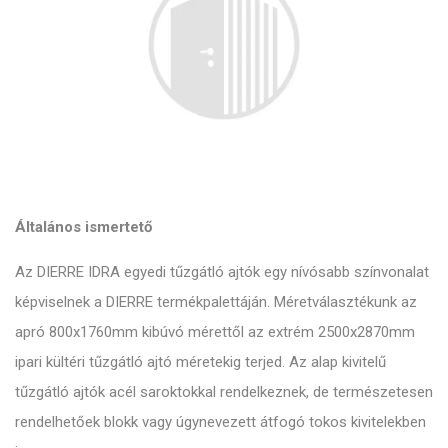
Általános ismertető
Az DIERRE IDRA egyedi tűzgátló ajtók egy nívósabb színvonalat
képviselnek a DIERRE termékpalettáján. Méretválasztékunk az
apró 800x1760mm kibúvó mérettől az extrém 2500x2870mm
ipari kültéri tűzgátló ajtó méretekig terjed. Az alap kivitelű
tűzgátló ajtók acél saroktokkal rendelkeznek, de természetesen
rendelhetőek blokk vagy úgynevezett átfogó tokos kivitelekben