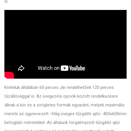
is.
Kivitelük általában 60 perces ,de rendelhetőek 120 perces
tűzállósággal is. Az üvegezési opciók között rendelkezésre
állnak a kör és a szögletes formák egyaránt, melyek maximális
mérete az úgynevezett -félig üveges tűzgátló ajtó- 400x600mm
befoglaló méretekkel. Az általunk forgalmazott tűzgátló ajtó