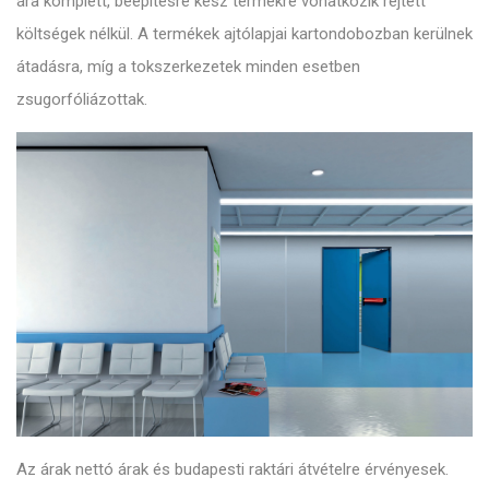
ára komplett, beépítésre kész termékre vonatkozik rejtett
költségek nélkül. A termékek ajtólapjai kartondobozban kerülnek
átadásra, míg a tokszerkezetek minden esetben
zsugorfóliázottak.
Az árak nettó árak és budapesti raktári átvételre érvényesek.