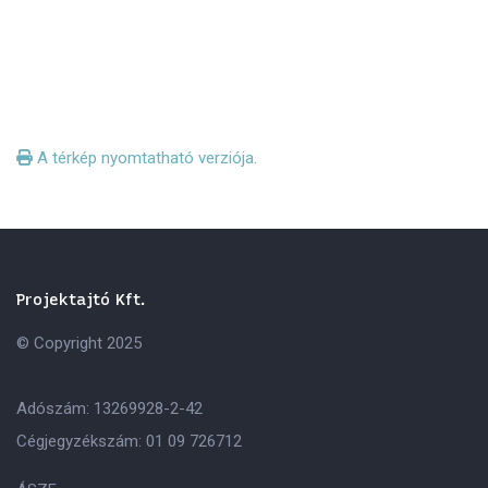
A térkép nyomtatható verziója.
Projektajtó Kft.
© Copyright 2025
Adószám: 13269928-2-42
Cégjegyzékszám: 01 09 726712