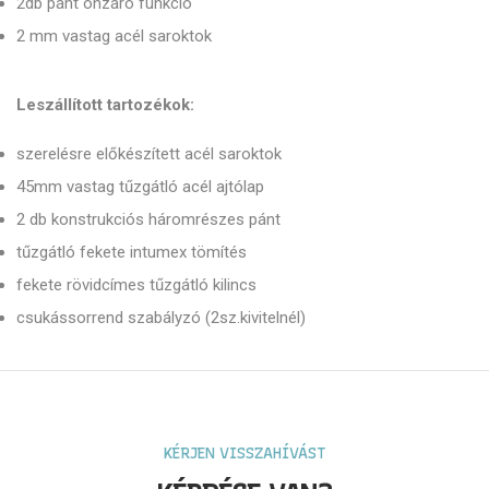
2db pánt önzáró funkció
2 mm vastag acél saroktok
Leszállított tartozékok:
szerelésre előkészített acél saroktok
45mm vastag tűzgátló acél ajtólap
2 db konstrukciós háromrészes pánt
tűzgátló fekete intumex tömítés
fekete rövidcímes tűzgátló kilincs
csukássorrend szabályzó (2sz.kivitelnél)
KÉRJEN VISSZAHÍVÁST