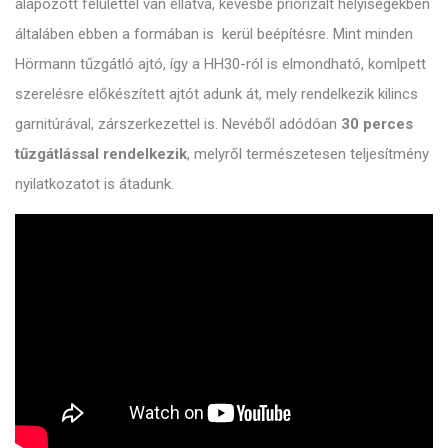
alapozott felülettel van ellátva, kevésbé priorizált helyíségekben
általáben ebben a formában is kerül beépítésre. Mint minden
Hörmann tűzgátló ajtó, így a HH30-ról is elmondható, komlpett
szerelésre előkészített ajtót adunk át, mely rendelkezik kilincs
garnitúrával, zárszerkezettel is. Nevéből adódóan
30 perces
tűzgátlással rendelkezik
, melyről természetesen teljesítmény
nyilatkozatot is átadunk.