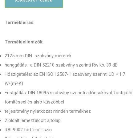
AJÁNLATOT KÉREK
Termékleírás:
Termékjellemzők:
2125 mm DIN szabvány méretek
hanggátlás: a DIN 52210 szabvány szerinti Rw kb. 39 dB
Hőszigetelés: az EN ISO 12567-1 szabvány szerinti UD = 1,7
W/(m²·K)
Füstgátlás: DIN 18095 szabvány szerinti ajtócsukóval, füstgátló
tömítéssel és alsó küszöbbel
teljesítmény nyilatkozat minden termékhez
2 oldalt lemezfalcolt ajtólap
RAL9002 törtfehér szín