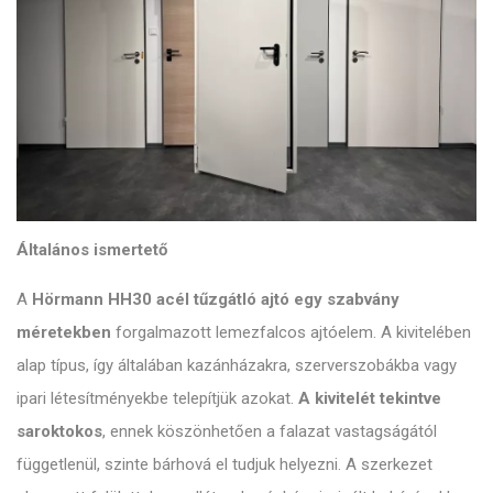
Általános ismertető
A
Hörmann HH30 acél tűzgátló ajtó egy szabvány
méretekben
forgalmazott lemezfalcos ajtóelem. A kivitelében
alap típus, így általában kazánházakra, szerverszobákba vagy
ipari létesítményekbe telepítjük azokat.
A kivitelét tekintve
saroktokos
, ennek köszönhetően a falazat vastagságától
függetlenül, szinte bárhová el tudjuk helyezni. A szerkezet