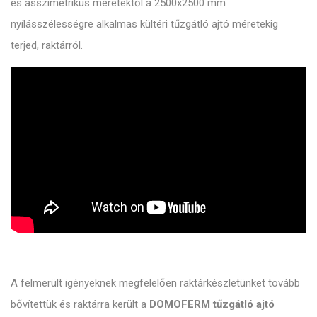
es asszimetrikus méretektől a 2500x2500 mm
nyílásszélességre alkalmas kültéri tűzgátló ajtó méretekig
terjed, raktárról.
A felmerült igényeknek megfelelően raktárkészletünket tovább
bővítettük és raktárra került a
DOMOFERM tűzgátló ajtó