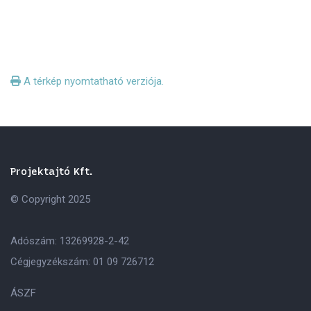
A térkép nyomtatható verziója.
Projektajtó Kft.
© Copyright 2025
Adószám: 13269928-2-42
Cégjegyzékszám: 01 09 726712
ÁSZF