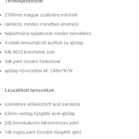
Termékjellemzők:
2100mm magyar szabvány méretek
raktárról, minden méretben átvehető
teljesítmény nyilatkozat minden termékhez
4 oldalt lemezfalcolt acéltok és ajtólap
RAL9010 krémfehér szín
3db pánt önzáró funkcióval
ajtólap hővezetési ell. 1,85m²K/W
Leszállított tartozékok:
szerelésre előkészített acél saroktok
65mm vastag tűzgátló acél ajtólap
2db konstrukciós háromrészes pánt
1db rugós pánt (önzáró tűzgátló ajtó)