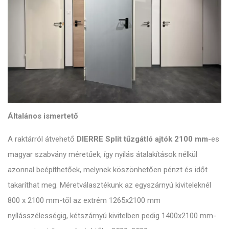
Általános ismertető
A raktárról átvehető
DIERRE Split tűzgátló ajtók 2100 mm
-es
magyar szabvány méretűek, így nyílás átalakítások nélkül
azonnal beépíthetőek, melynek köszönhetően pénzt és időt
takaríthat meg. Méretválasztékunk az egyszárnyú kiviteleknél
800 x 2100 mm-től az extrém 1265x2100 mm
nyílásszélességig, kétszárnyú kivitelben pedig 1400x2100 mm-