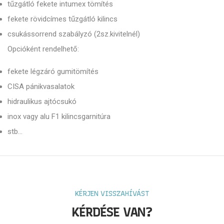
tűzgátló fekete intumex tömítés
fekete rövidcímes tűzgátló kilincs
csukássorrend szabályzó (2sz.kivitelnél)
Opcióként rendelhető:
fekete légzáró gumitömítés
CISA pánikvasalatok
hidraulikus ajtócsukó
inox vagy alu F1 kilincsgarnitúra
stb...
KÉRJEN VISSZAHÍVÁST
KÉRDÉSE VAN?