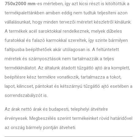
750x2000 mm
-es mérteben, így azt kicsi részt is kitöltöttük a
termékpalettánkben amiben eddig nem tudtuk teljesíteni azon
vállalásunkat, hogy minden tervezői méretet készletről kínálunk.
A termékek acél saroktokkal rendelkeznek, melyek dűbeles
furatokkal és falazó karmokkal szereltek, így szinte bármilyen
faltípusba beépíthetőek akár utólagosan is. A feltüntetett
méretek és szárnyosztások nem tartalmazzák a teljes
termékkínálatot. Az általunk átadott tűzgátló ajtó ára komplett,
beépítésre kész termékre vonatkozik, tartalmazza a tokot,
lapot, kilincset, pántokat és kétszárnyú tűzgátló ajtó esetében a
sorrendszabályzót is.
Az árak nettó árak és budapesti, telephelyi átvételre
érvényesek. Megbeszélés szerint termékeinket rövid határidővel
az ország bármely pontján átveheti.