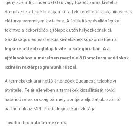
igény szerinti cilinder betétes vagy toalett záras kivitel is.
Bármilyen kivitelű kilincsgarnitúra felszerelhető rájuk, nincsenek
előfúrva semmilyen kivitelhez. A felületi kopásállóságukat
tekintve a dekorfóliás ajtólapok után helyezkednek el.
Gazdaságos és esztétikus kivitelüknek köszönhetően a
legkeresettebb ajtólap kivitel a kategóriában
.
Az
ajtólapokhoz a méretben megfelelő Domoferm acéltokok
szintén raktárprogramunk részei
.
A termékekek árai nettó értendőek Budapesti telephelyi
átvétellel. Felár ellenében a termékek kiszállítását rövid
határidővel az ország bármely pontjára eljuttatjuk. szállító
partnerünk az MPL Posta logisztikai üzletága.
További hasonló termékeink