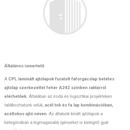
Általános ismertető
A
CPL laminált ajtólapok furatolt faforgácslap betétes
ajtólap szerkezettel fehér A242 színben raktárról
elérhetőek.
Általában az iroda és logisztikai projekteken
találkozhatunk velük,
acél tok és fa lap kombinációban,
acéltokos ajtó néven
. Az általunk kínált ajtólapok a
kategóriában a legmagasabb igényeket is kielégitő gyár