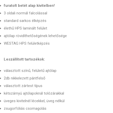
furatolt betét alap kivitelben!
3 oldali normál falcolással
standard sarkos élképzés
élethű HPS laminált felület
ajtólap rövidíthetőségének lehetősége
WESTAG HPS felületképzés
Leszállított tartozékok:
választott színű, felületű ajtólap
2db nikkelezett pántfelső
választott zártest típus
kétszárnyú ajtólapoknál tolózárakkal
üveges kivitelnél lécekkel, üveg nélkül
zsugorfóliás csomagolás