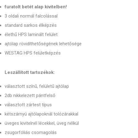
furatolt betét alap kivitelben!
3 oldali normál falcolással
standard sarkos élképzés
élethű HPS laminált felület
ajtólap rövidíthetőségének lehetősége
WESTAG HPS felületképzés
Leszállított tartozékok:
választott színű, felületű ajtólap
2db nikkelezett pántfelső
választott zártest típus
kétszárnyú ajtólapoknál tolózárakkal
üveges kivitelnél lécekkel, üveg nélkül
zsugorfóliás csomagolás