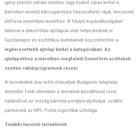
igény szerinti cilinder betétes vagy toalett záras kivitel is.
Bármilyen kivitelű kilincsgarnitúra felszerelhető rájuk, nincsenek
előfúrva semmilyen kivitelhez. A felületi kopásállóságukat
tekintve a dekorfóliás ajtólapok után helyezkednek el.
Gazdaságos és esztétikus kivitelüknek köszönhetően a
legkeresettebb ajtólap kivitel a kategóriában
.
Az
ajtólapokhoz a méretben megfelelő Domoferm acéltokok
szintén raktárprogramunk részei
.
A termékekek árai nettó értendőek Budapesti telephelyi
átvétellel. Felár ellenében a termékek kiszállítását rövid
határidővel az ország bármely pontjára eljuttatjuk. szállító
partnerünk az MPL Posta logisztikai üzletága.
További hasonló termékeink