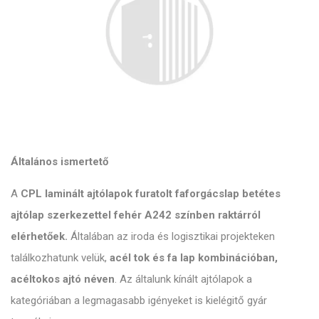
Általános ismertető
A
CPL laminált ajtólapok furatolt faforgácslap betétes
ajtólap szerkezettel fehér A242 színben raktárról
elérhetőek.
Általában az iroda és logisztikai projekteken
találkozhatunk velük,
acél tok és fa lap kombinációban,
acéltokos ajtó néven
. Az általunk kínált ajtólapok a
kategóriában a legmagasabb igényeket is kielégitő gyár