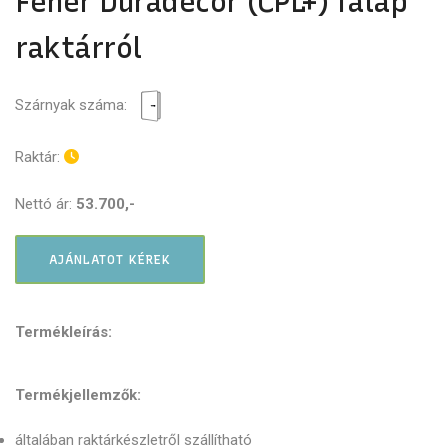
Fehér Duradecor (CPL+) falap
raktárról
Szárnyak száma:
Raktár:
Nettó ár:
53.700,-
AJÁNLATOT KÉREK
Termékleírás:
Termékjellemzők:
általában raktárkészletről szállítható