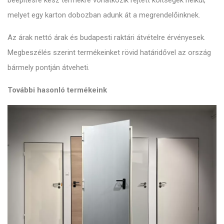
beépítésre kész termékre vonatkozik rejtett költségek nélkül,
melyet egy karton dobozban adunk át a megrendelőinknek.
Az árak nettó árak és budapesti raktári átvételre érvényesek.
Megbeszélés szerint termékeinket rövid határidővel az ország
bármely pontján átveheti.
További hasonló termékeink