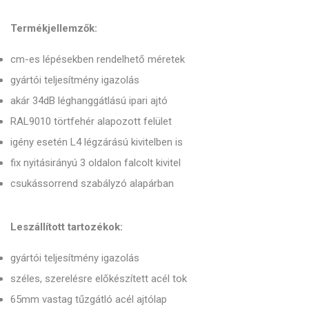
Termékjellemzők:
cm-es lépésekben rendelhető méretek
gyártói teljesítmény igazolás
akár 34dB léghanggátlású ipari ajtó
RAL9010 törtfehér alapozott felület
igény esetén L4 légzárású kivitelben is
fix nyitásirányú 3 oldalon falcolt kivitel
csukássorrend szabályzó alapárban
Leszállított tartozékok:
gyártói teljesítmény igazolás
széles, szerelésre előkészített acél tok
65mm vastag tűzgátló acél ajtólap