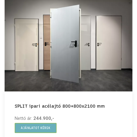
SPLIT ipari acélajtó 800+800x2100 mm
Nettó ár:
244.900,-
AJÁNLATOT KÉREK