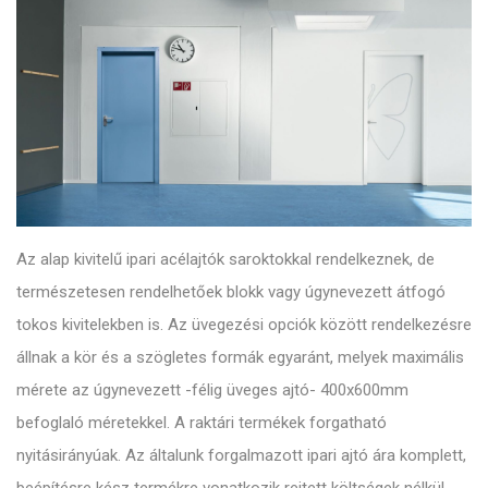
Az alap kivitelű ipari acélajtók saroktokkal rendelkeznek, de
természetesen rendelhetőek blokk vagy úgynevezett átfogó
tokos kivitelekben is. Az üvegezési opciók között rendelkezésre
állnak a kör és a szögletes formák egyaránt, melyek maximális
mérete az úgynevezett -félig üveges ajtó- 400x600mm
befoglaló méretekkel. A raktári termékek forgatható
nyitásirányúak. Az általunk forgalmazott ipari ajtó ára komplett,