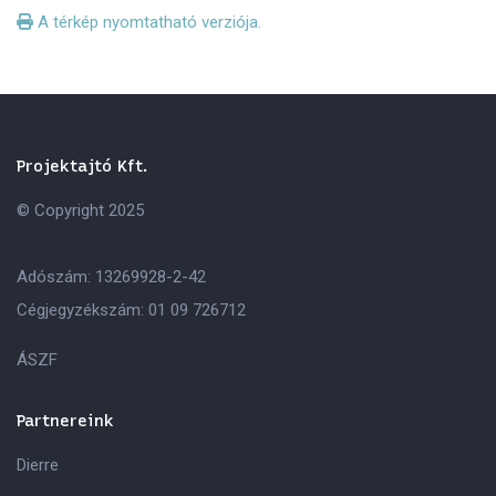
A térkép nyomtatható verziója.
Projektajtó Kft.
© Copyright 2025
Adószám: 13269928-2-42
Cégjegyzékszám: 01 09 726712
ÁSZF
Partnereink
Dierre