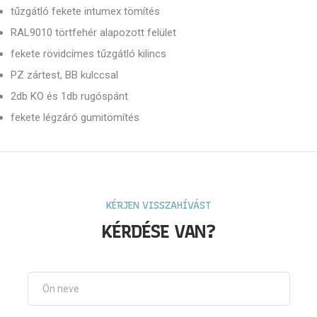
tűzgátló fekete intumex tömítés
RAL9010 törtfehér alapozott felület
fekete rövidcímes tűzgátló kilincs
PZ zártest, BB kulccsal
2db KO és 1db rugóspánt
fekete légzáró gumitömítés
KÉRJEN VISSZAHÍVÁST
KÉRDÉSE VAN?