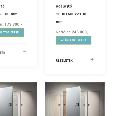
jtó
acélajtó
x2100 mm
1000+400x2100
mm
ár:
173.700,-
Nettó ár:
245.000,-
NLATOT KÉREK
AJÁNLATOT KÉREK
TEK
RÉSZLETEK