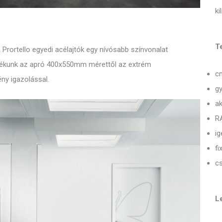
ki
T
 Prortello egyedi acélajtók egy nívósabb színvonalat
ztékunk az apró 400x550mm mérettől az extrém
c
ny igazolással.
gy
ak
RA
ig
fi
c
Le