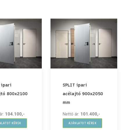
 ipari
SPLIT ipari
jtó 800x2100
acélajtó 900x2050
mm
ár:
104.100,-
Nettó ár:
101.400,-
NLATOT KÉREK
AJÁNLATOT KÉREK