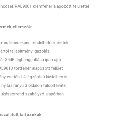
linccsel, RAL9001 krémfehér alapozott felülettel
ermékjellemzők:
m-es lépésekben rendelhető méretek
ártói teljesítmény igazolás
ár 34dB léghanggátlású ipari ajtó
L9010 törtfehér alapozott felület
ény esetén L4 légzárású kivitelben is
x nyitásirányú 3 oldalon falcolt kivitel
sukássorrend szabályzó alapárban
szállított tartozékok: