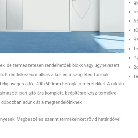
gy
sz
65
tű
RA
fe
PZ
eznek, de természetesen rendelhetőek blokk vagy úgynevezett
2
zött rendelkezésre állnak a kör és a szögletes formák
fe
félig üveges ajtó- 400x600mm befoglaló méretekkel. A raktári
almazott ipari ajtó ára komplett, beépítésre kész termékre
ton dobozban adunk át a megrendelőinknek.
vényesek. Megbeszélés szerint termékeinket rövid határidővel