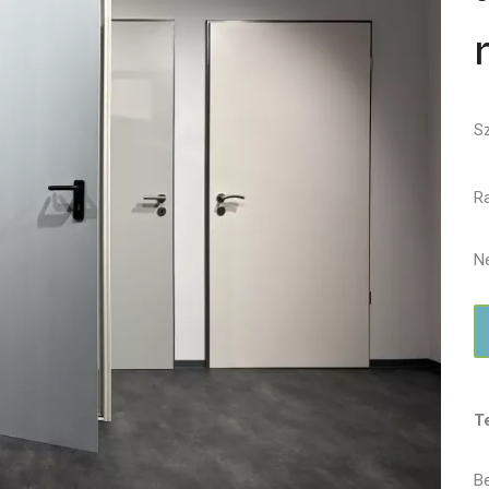
S
Ra
Ne
T
Be