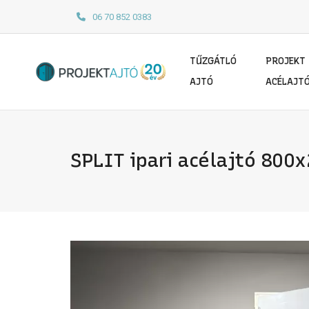
06 70 852 0383
TŰZGÁTLÓ
PROJEKT
AJTÓ
ACÉLAJT
SPLIT ipari acélajtó 800