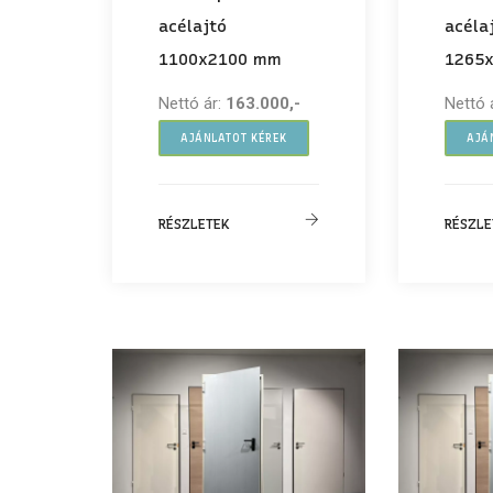
acélajtó
acéla
1100x2100 mm
1265
Nettó ár:
163.000,-
Nettó 
AJÁNLATOT KÉREK
AJÁ
RÉSZLETEK
RÉSZLE