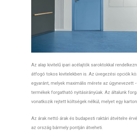
Az alap kivitelű ipari acélajtók saroktokkal rendelk
átfogó tokos kivitelekben is. Az üvegezési opciók kö
egyaránt, melyek maximális mérete az úgynevezett -
termékek forgatható nyitásirányúak. Az általunk forg
vonatkozik rejtett költségek nélkül, melyet egy kar
Az árak nettó árak és budapesti raktári átvételre ér
az ország bármely pontján átveheti.