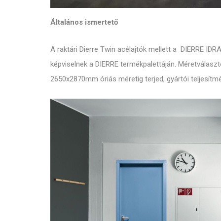
Általános ismertető
A raktári Dierre Twin acélajtók mellett a DIERRE IDRA
képviselnek a DIERRE termékpalettáján. Méretválas
2650x2870mm óriás méretig terjed, gyártói teljesítmé