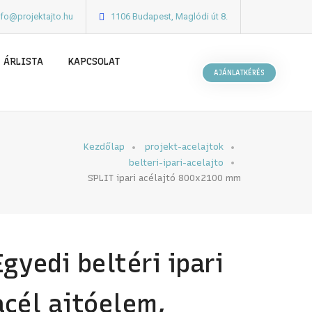
nfo@projektajto.hu
1106 Budapest, Maglódi út 8.
ÁRLISTA
KAPCSOLAT
AJÁNLATKÉRÉS
Kezdőlap
projekt-acelajtok
belteri-ipari-acelajto
SPLIT ipari acélajtó 800x2100 mm
Egyedi beltéri ipari
acél ajtóelem,