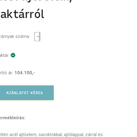
raktárról
zárnyak száma:
ktár:
ttó ár:
104.100,-
AJÁNLATOT KÉREK
ermékleírás:
ltéri acél ajtóelem, saroktokkal, ajtólappal, zárral és