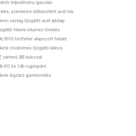
ártói teljesítmény igazolás
éles, szerelésre előkészített acél tok
mm vastag tűzgátló acél ajtólap
zgátló fekete intumex tömítés
L9010 törtfehér alapozott felület
kete rövidcímes tűzgátló kilincs
 zártest, BB kulccsal
db KO és 1db rugóspánt
kete légzáró gumitömítés