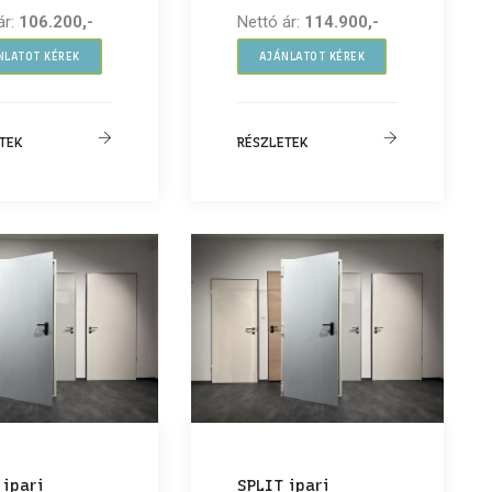
ár:
106.200,-
Nettó ár:
114.900,-
NLATOT KÉREK
AJÁNLATOT KÉREK
TEK
RÉSZLETEK
 ipari
SPLIT ipari