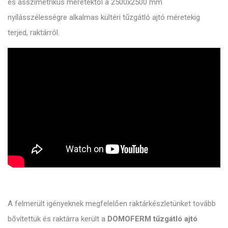
es asszimetrikus méretektől a 2500x2500 mm
nyílásszélességre alkalmas kültéri tűzgátló ajtó méretekig
terjed, raktárról.
A felmerült igényeknek megfelelően raktárkészletünket tovább
bővítettük és raktárra került a
DOMOFERM tűzgátló ajtó