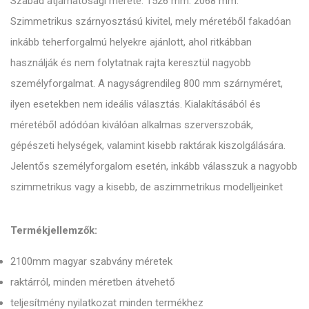
Szabad átjárhatósági mérete: 1526 mm. 2068 mm.
Szimmetrikus szárnyosztású kivitel, mely méretéből fakadóan
inkább teherforgalmú helyekre ajánlott, ahol ritkábban
használják és nem folytatnak rajta keresztül nagyobb
személyforgalmat. A nagyságrendileg 800 mm szárnyméret,
ilyen esetekben nem ideális választás. Kialakításából és
méretéből adódóan kiválóan alkalmas szerverszobák,
gépészeti helységek, valamint kisebb raktárak kiszolgálására.
Jelentős személyforgalom esetén, inkább válasszuk a nagyobb
szimmetrikus vagy a kisebb, de aszimmetrikus modelljeinket
Termékjellemzők:
2100mm magyar szabvány méretek
raktárról, minden méretben átvehető
teljesítmény nyilatkozat minden termékhez