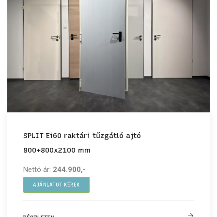
SPLIT Ei60 raktári tűzgátló ajtó
800+800x2100 mm
Nettó ár:
244.900,-
AJÁNLATOT KÉREK