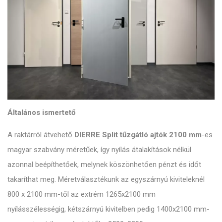
Általános ismertető
A raktárról átvehető
DIERRE Split tűzgátló ajtók 2100 mm
-es
magyar szabvány méretűek, így nyílás átalakítások nélkül
azonnal beépíthetőek, melynek köszönhetően pénzt és időt
takaríthat meg. Méretválasztékunk az egyszárnyú kiviteleknél
800 x 2100 mm-től az extrém 1265x2100 mm
nyílásszélességig, kétszárnyú kivitelben pedig 1400x2100 mm-