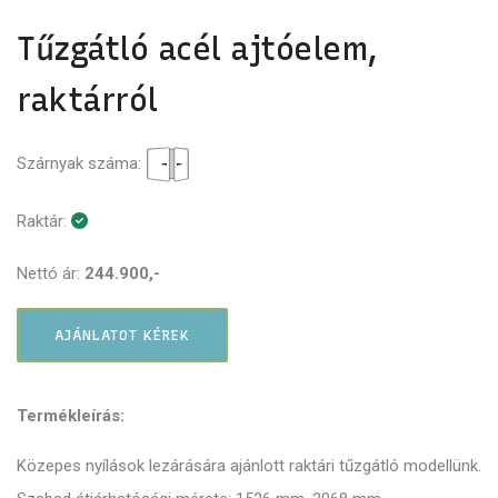
Tűzgátló acél ajtóelem,
raktárról
Szárnyak száma:
Raktár:
Nettó ár:
244.900,-
AJÁNLATOT KÉREK
Termékleírás:
Közepes nyílások lezárására ajánlott raktári tűzgátló modellünk.