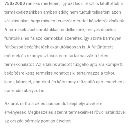
750x2000 mm
-es mérteben, így azt kicsi részt is kitöltöttük a
termékpalettánkben amiben eddig nem tudtuk teljesíteni azon
vállalásunkat, hogy minden tervezői méretet készletről kínálunk.
A termékek acél saroktokkal rendelkeznek, melyek dűbeles
furatokkal és falazó karmokkal szereltek, így szinte bármilyen
faltípusba beépíthetőek akár utólagosan is. A feltüntetett
méretek és szárnyosztások nem tartalmazzák a teljes
termékkínálatot. Az általunk átadott tűzgátló ajtó ára komplett,
beépítésre kész termékre vonatkozik, tartalmazza a tokot,
lapot, kilincset, pántokat és kétszárnyú tűzgátló ajtó esetében a
sorrendszabályzót is.
Az árak nettó árak és budapesti, telephelyi átvételre
érvényesek. Megbeszélés szerint termékeinket rövid határidővel
az ország bármely pontján átveheti.