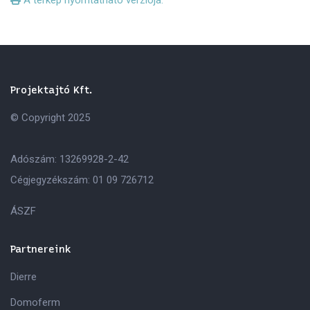
Projektajtó Kft.
© Copyright 2025
Adószám: 13269928-2-42
Cégjegyzékszám: 01 09 726712
ÁSZF
Partnereink
Dierre
Domoferm