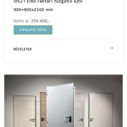
SPLIT Ei60 raktári tűzgátló ajtó
900+900x2100 mm
Nettó ár:
259.400,-
AJÁNLATOT KÉREK
RÉSZLETEK