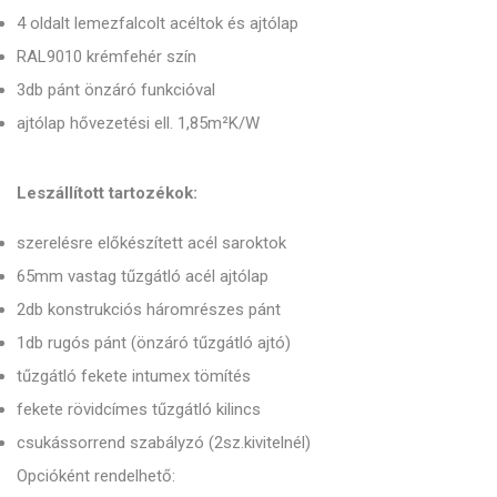
4 oldalt lemezfalcolt acéltok és ajtólap
RAL9010 krémfehér szín
3db pánt önzáró funkcióval
ajtólap hővezetési ell. 1,85m²K/W
Leszállított tartozékok:
szerelésre előkészített acél saroktok
65mm vastag tűzgátló acél ajtólap
2db konstrukciós háromrészes pánt
1db rugós pánt (önzáró tűzgátló ajtó)
tűzgátló fekete intumex tömítés
fekete rövidcímes tűzgátló kilincs
csukássorrend szabályzó (2sz.kivitelnél)
Opcióként rendelhető: