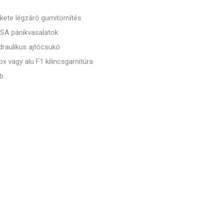
kete légzáró gumitömítés
ISA pánikvasalatok
draulikus ajtócsukó
ox vagy alu F1 kilincsgarnitúra
b...