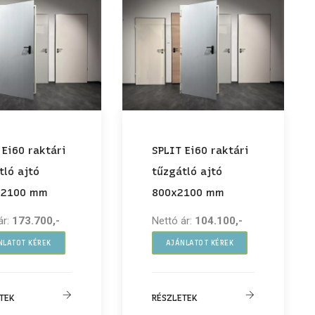
 Ei60 raktári
SPLIT Ei60 raktári
tló ajtó
tűzgátló ajtó
x2100 mm
800x2100 mm
ár:
173.700,-
Nettó ár:
104.100,-
NLATOT KÉREK
AJÁNLATOT KÉREK
TEK
RÉSZLETEK