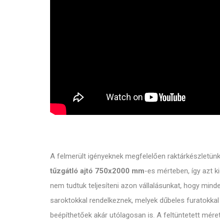
A felmerült igényeknek megfelelően raktárkészletünke
tűzgátló ajtó 750x2000 mm
-es mérteben, így azt k
nem tudtuk teljesíteni azon vállalásunkat, hogy mind
saroktokkal rendelkeznek, melyek dűbeles furatokkal 
beépíthetőek akár utólagosan is. A feltüntetett mér