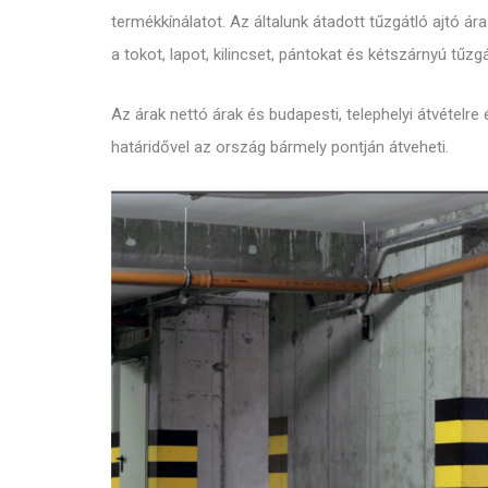
termékkínálatot. Az általunk átadott tűzgátló ajtó á
a tokot, lapot, kilincset, pántokat és kétszárnyú tűz
Az árak nettó árak és budapesti, telephelyi átvételr
határidővel az ország bármely pontján átveheti.