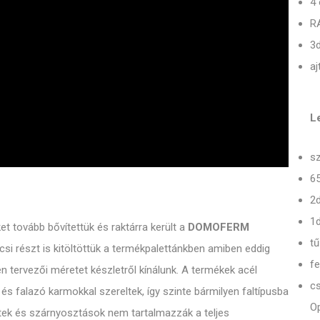
4 
R
3d
aj
Le
sz
65
2
1d
t tovább bővítettük és raktárra került a
DOMOFERM
tű
icsi részt is kitöltöttük a termékpalettánkben amiben eddig
fe
en tervezői méretet készletről kínálunk. A termékek acél
cs
és falazó karmokkal szereltek, így szinte bármilyen faltípusba
Op
etek és szárnyosztások nem tartalmazzák a teljes