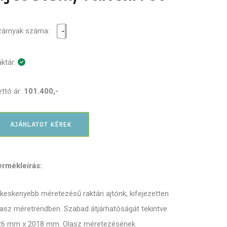
zárnyak száma:
ktár:
ttó ár:
101.400,-
AJÁNLATOT KÉREK
ermékleírás:
keskenyebb méretezésű raktári ajtónk, kifejezetten
asz méretrendben. Szabad átjárhatóságát tekintve
26 mm x 2018 mm. Olasz méretezésének