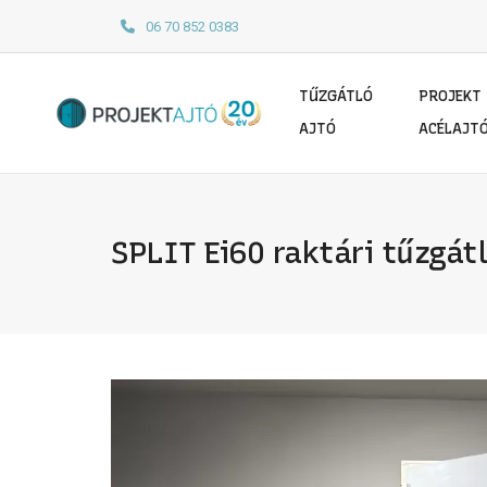
06 70 852 0383
TŰZGÁTLÓ
PROJEKT
AJTÓ
ACÉLAJT
SPLIT Ei60 raktári tűzgá