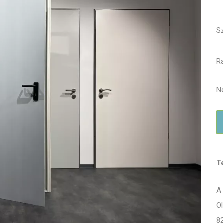
S
Ra
Ne
T
A 
Ol
8