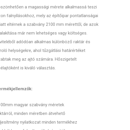
öszönhetően a magassági mérete alkalmassá teszi
on falnyílásokhoz, mely az építőipar pontatlanságai
att eltérnek a szabvány 2100 mm mérettől, de azok
alakítása már nem lehetséges vagy költséges.
viteléből adódóan alkalmas különböző raktár és
roló helységekre, ahol tűzgátlási határértéket
abtak meg az ajtó számára. Hőszigetelt
élajtóként is kiváló választás.
ermékjellemzők:
100mm magyar szabvány méretek
ktárról, minden méretben átvehető
ljesítmény nyilatkozat minden termékhez