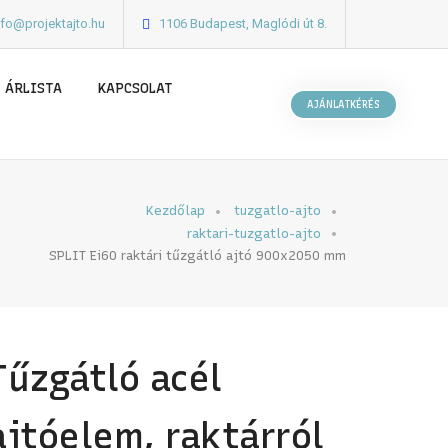
nfo@projektajto.hu
1106 Budapest, Maglódi út 8.
ÁRLISTA
KAPCSOLAT
AJÁNLATKÉRÉS
Kezdőlap
tuzgatlo-ajto
raktari-tuzgatlo-ajto
SPLIT Ei60 raktári tűzgátló ajtó 900x2050 mm
Tűzgátló acél
ajtóelem, raktárról