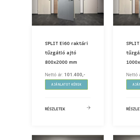
SPLIT Ei60 raktári
SPLIT
tűzgátló ajtó
tűzgá
800x2000 mm
1000
Nettó ár:
101.400,-
Nettó 
AJÁNLATOT KÉREK
AJÁ
RÉSZLETEK
RÉSZLE