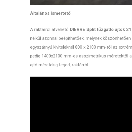
Általános ismertető
A raktárról átvehető
DIERRE Split tűzgátló ajtók 
nélkül azonnal beépíthetőek, melynek köszönhetően 
egyszárnyú kiviteleknél 800 x 2100 mm-től az extré
pedig 1400x2100 mm-es asszimetrikus méretektől a 
ajtó méretekig terjed, raktárról.