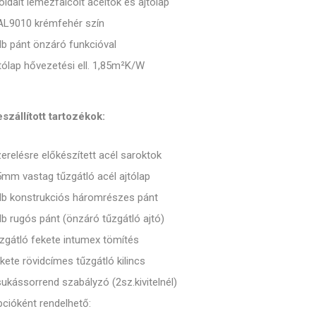
oldalt lemezfalcolt acéltok és ajtólap
AL9010 krémfehér szín
b pánt önzáró funkcióval
tólap hővezetési ell. 1,85m²K/W
szállított tartozékok:
erelésre előkészített acél saroktok
mm vastag tűzgátló acél ajtólap
db konstrukciós háromrészes pánt
b rugós pánt (önzáró tűzgátló ajtó)
zgátló fekete intumex tömítés
kete rövidcímes tűzgátló kilincs
ukássorrend szabályzó (2sz.kivitelnél)
cióként rendelhető: