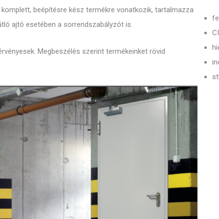
ra komplett, beépítésre kész termékre vonatkozik, tartalmazza
fe
gátló ajtó esetében a sorrendszabályzót is.
C
hi
e érvényesek. Megbeszélés szerint termékeinket rövid
in
st