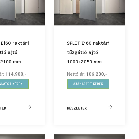
 Ei60 raktári
SPLIT Ei60 raktári
tló ajtó
tűzgátló ajtó
x2100 mm
1000x2050 mm
ár:
114.900,-
Nettó ár:
106.200,-
NLATOT KÉREK
AJÁNLATOT KÉREK
TEK
RÉSZLETEK