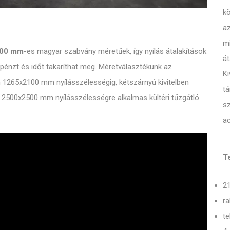
k
az
mi
2100 mm
-es magyar szabvány méretűek, így nyílás átalakítások
át
pénzt és időt takaríthat meg. Méretválasztékunk az
Ki
m 1265x2100 mm nyílásszélességig, kétszárnyú kivitelben
tá
2500x2500 mm nyílásszélességre alkalmas kültéri tűzgátló
sz
ac
T
2
ra
te